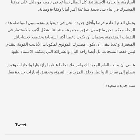
الصارمة، والخدمة الاستثنائية. كل اتصال نساعد في تأمينه هو دليل على هدفنا
المشترك في بناء بنى تحتية صناعية أكثر أمانا وكفاءة ومتانة.
يحمل العام القادم فرصا وآفاق جديدة. نحن في دينغيانغ متحمسون لمواصلة هذه
الرحلة معكم. نحن ملتزمون بتعزيز مجموعة منتجاتنا بشكل أكبر، والاستثمار في
التقنيات المتقدمة، وضمان أن يكون دعمنا أكثر استجابة وتفصيلا لاحتياجاتك
المتغيرة. وعدنا يبقى أن نكون مصدرك الموثوق لمكونات الأنابيب القوية، لنقدم
ليس فقط المنتجات، بل أيضا راحة البال والشراكة التي يمكنك الاعتماد عليها.
عسى أن يجلب العام الجديد لك ولفريقك نجاحا عظيما وازدهارا وإنجازات وفيرة.
نتطلع إلى تعزيز الروابط، وخلق المزيد من القيمة، وتحقيق إنجازات جديدة معا.
سنة جديدة سعيدة!
Tweet