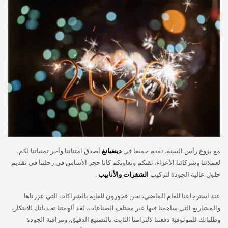
مع بزوغ رأس السنة، نقدم جميعا في
دينغيانغ
أصدق امتناننا وأحر تمنياتنا لكم،
لعملائنا وشركائنا الأعزاء. ثقتكم وتعاونكم كانا حجر الأساس في رحلتنا في تقديم
حلول عالية الجودة لتركيب
الشفرات
والأنابيب
.
عند استرجاعنا للعام الماضي، نحن فخورون للغاية بالشراكات التي عززناها
والمشاريع التي ساهمنا فيها عبر مختلف الصناعات. لقد ألهمتنا تحدياتك للابتكار،
وطلباتك للموثوقية دفعتنا لالتزامنا الثابت بالتصنيع الدقيق، ومراقبة الجودة