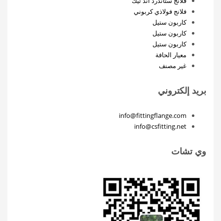
فلانج ستاندرد آند تيك
فلانج فولاذي كربوني
كاربون ستيل
كاربون ستيل
كاربون ستيل
معيار الحافة
غير مصنف
بريد إلكتروني
info@fittingflange.com
info@csfitting.net
وي تشات