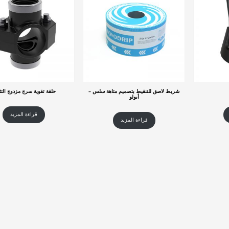
شريط لاصق للتنقيط بتصميم متاهة سلس –
حلقة تقوية سرج مزدوج التث
أبولو
قراءة المزيد
قراءة المزيد