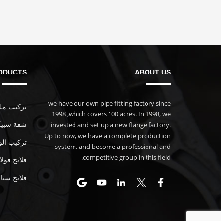
ODUCTS
ABOUT US
we have our own pipe fitting factory since
تركيب ملولب
1998 ,which covers 100 acres. In 1998, we
invested and set up a new flange factory.
شفة سبيكة
Up to now, we have a complete production
تركيب الو
system, and become a professional and
competitive group in this field.
فلانج فول
فلانج ستان