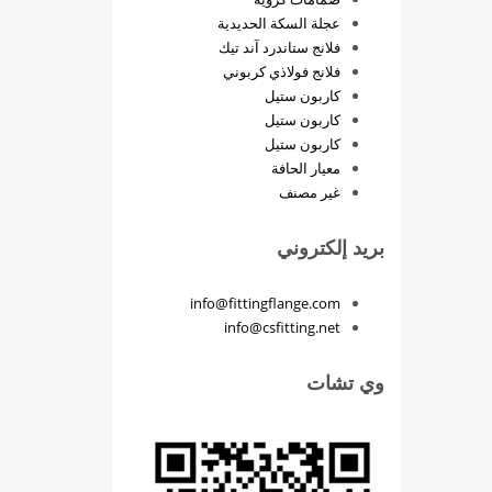
عجلة السكة الحديدية
فلانج ستاندرد آند تيك
فلانج فولاذي كربوني
كاربون ستيل
كاربون ستيل
كاربون ستيل
معيار الحافة
غير مصنف
بريد إلكتروني
info@fittingflange.com
info@csfitting.net
وي تشات