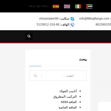
What We Offer
info@fittingflange.com
سكايب:
chinamaker99
الهاتف:
86-316-5120812
يبحث
أنابيب الفولاذ
التركيب المطروق
الحافة A694
الحافة الخاصة