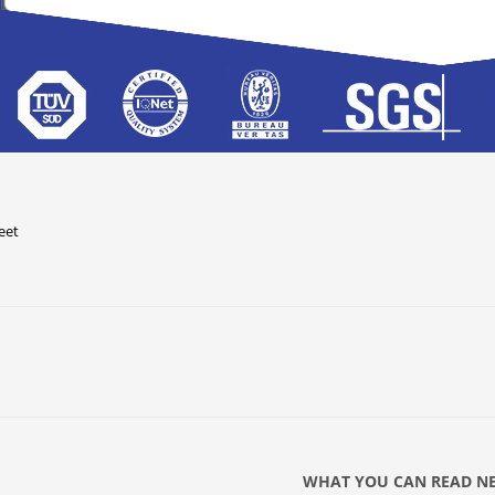
eet
WHAT YOU CAN READ N