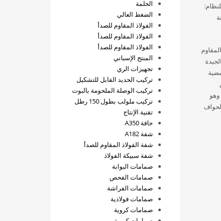
الحلمة
نظام:
الضغط العالي
ة
الفولاذ المقاوم للصدأ
الفولاذ المقاوم للصدأ
الفولاذ المقاوم للصدأ
المقاوم
المنتج الإسباني
ها الجيدة
تجهيزات الري
ط الحمضية
تركيب الحديد القابل للتشكيل
تركيب الوصلة الملحومة بالبوت
نها الحفاظ على استقرار هيكلي في نطاق درجات حرارة من -270 °م إلى 450 °م. وهو
تركيب ملولب بطول 150 رطل
لحواف
تقنية الإنتاج
حافة A350
شفة A182
شفة الفولاذ المقاوم للصدأ
شفة سبيكة الفولاذ
صمامات البوابة
صمامات الفحص
صمامات الفراشة
صمامات فولاذية
صمامات كروية
صمامات كروية