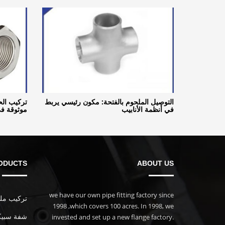
التوصيل الملحوم بالفتحة: مكون رئيسي يربط
تركيب الح
في أنظمة الأنابيب
موثوقة في
ODUCTS
ABOUT US
we have our own pipe fitting factory since
تركيب ملولب
1998 ,which covers 100 acres. In 1998, we
invested and set up a new flange factory.
شفة سبيكة