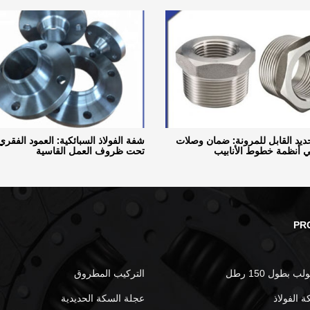
ديد القابل للمرونة: ضمان وصلات
شفة الفولاذ السبائكية: العمود الفقر
 أنظمة خطوط الأنابيب
تحت ظروف العمل القاسية
PR
 بطول 150 رطل
التركيب المطروق
 الفولاذ
عجلة السكة الحديدية