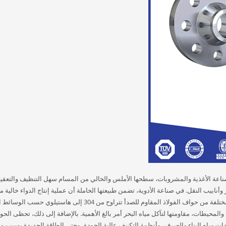
عة الأغذية والمشروبات، سطحها الأملس والخالي من المسام سهل التنظيف والتعقي
أنابيب النقل. في صناعة الأدوية، تضمن طبيعتها الخاملة أن عملية إنتاج الدواء خالية
تلوث أيونات المعادن. في صناعة الكيماويات، يمكن اختيار درجات مختلفة من حواف الفولاذ المقاوم للصدأ تتراوح من 304 إلى
محيطات، مقاومتها لتآكل مياه البحر أمر بالغ الأهمية. بالإضافة إلى ذلك، تحظى الحو
ات مياه البناء والصرف، وأنظمة التكييف عالية الجودة، وحتى الطاقة الجديدة بسبب متا