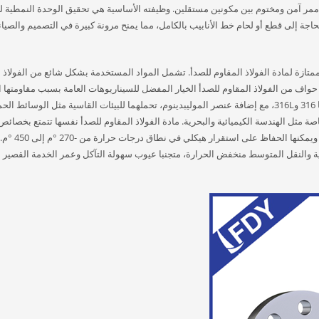
 ممر آمن ومختوم بين مكونين مستقلين. وظيفته الأساسية هي تحقيق الوحدة النمطية لل
اجة إلى قطع أو لحام خط الأنابيب بالكامل، مما يمنح مرونة كبيرة في التصميم والصيان
ممتازة لمادة الفولاذ المقاوم للصدأ. تشمل المواد المستخدمة بشكل شائع من الفولاذ 
لصدأ سلاسل مثل 304، 316، 316L، وغيرها. من بينها، أصبحت 304 حواف من الفولاذ المقاوم للصدأ الخيار المفضل للسيناريوهات العامة بسبب مقاومت
للأكسدة، ومقاومتها للتآكل، وفعاليتها من حيث التكلفة؛ تعزز سلسلتا 316 و316L، مع إضافة عنصر الموليبدينوم، تحملهما للبيئات القاسية مثل الوسائ
ة مثل الهندسة الكيميائية والبحرية. مادة الفولاذ المقاوم للصدأ نفسها تتمتع بخصائص
ميكانيكية ممتازة، ويمكنها تحمل الضغط ودرجات الحرارة العاليتين، ويمك
 والنقل المتوسط منخفض الحرارة، متجنبا عيوب سهولة التآكل وعمر الخدمة القصير 