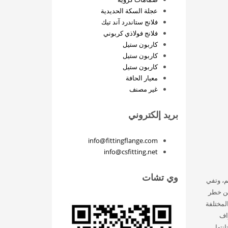
عجلة السكة الحديدية
فلانج ستاندرد آند تيك
فلانج فولاذي كربوني
كاربون ستيل
كاربون ستيل
كاربون ستيل
معيار الحافة
غير مصنف
بريد إلكتروني
info@fittingflange.com
info@csfitting.net
وي تشات
م، وتفي
 من خطر
 هاستيلوي حسب الوسائط المختلفة
اف
نتها