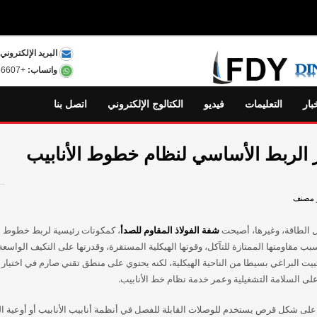
البريد الإلكتروني:
واتساب:
+8615801556607
بار
التعليمات
فيديو
الكتالوج الإلكتروني
اتصل بنا
ر الربط الأساسي لنظام خطوط الأنابيب
 مصنف
قل الطاقة، وغيرها، أصبحت
شفة الفولاذ المقاوم للصدأ
، كمكونات رئيسية لربط خطوط ال
ب مقاومتها الممتازة للتآكل، وقوتها الهيكلية المستقرة، وقدرتها على التكيف الواسعة.
بيت البراغي بسيطا من الناحية الهيكلية، لكنه يحتوي على منطق تقني صارم في اختيار ا
لى السلامة التشغيلية وعمر خدمة نظام خط الأنابيب.
على شكل قرص يستخدم للوصلات القابلة للفصل في أنظمة أنابيب الأنابيب أو أوعية ا