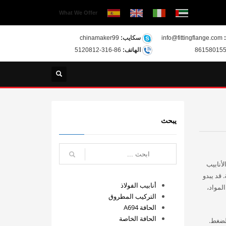
What We Offer
info@fittingflange.com
سكايب:
chinamaker99
الهاتف:
86-316-5120812
يبحث
أنابيب
 قد يبدو
أنابيب الفولاذ
لمواد،
التركيب المطروق
الحافة A694
الحافة الخاصة
لضغط.