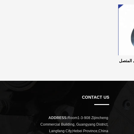
ي المتصل
CONTACT US
ADDRESS:
Room1-3-908 Zijincheng
Commercial Building, Guangyang District,
Langfang City,Hebei Province,China