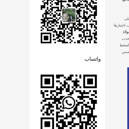
على
 اختيارها
ولاذ
محدب
الضغط
تضمن
واتساب