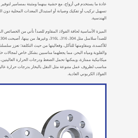
عادة ما يستخدم في أزواج، مع حشية بينهما ومثبتة بمسامير لتوفير
تسهيل تركيب أو تفكيك وصيانة أو استبدال المعدات المحلية دون الح
الهندسية.
الميزة الأساسية لحافة الفولاذ المقاوم للصدأ تأتي من الخصائص ال
ل
والقلوية ومياه البحر، مما يجعلهما مناسبين بشكل خاص لمجالات خاص
مناسب لظروف عمل متنوعة مثل النقل بالبخار بدرجات حرارة عالية
الفولاذ الكربوني العادية.