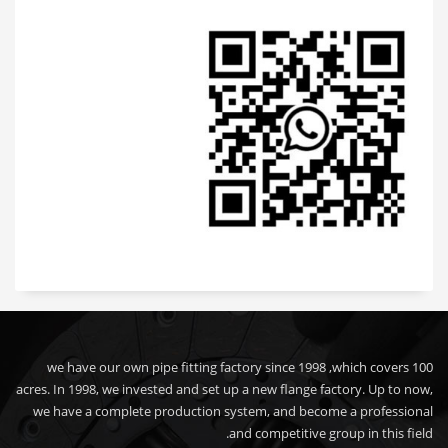
we have our own pipe fitting factory since 1998 ,which covers 100
acres. In 1998, we invested and set up a new flange factory. Up to now,
we have a complete production system, and become a professional
and competitive group in this field.