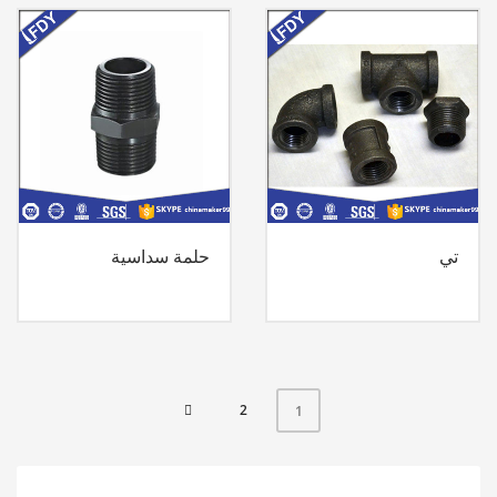
تي
حلمة سداسية
2
1