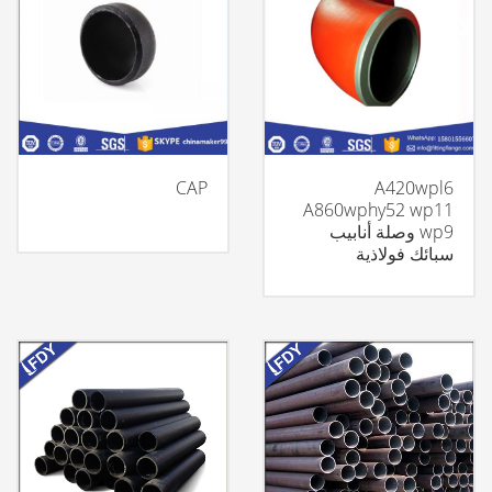
CAP
A420wpl6
A860wphy52 wp11
wp9 وصلة أنابيب
سبائك فولاذية