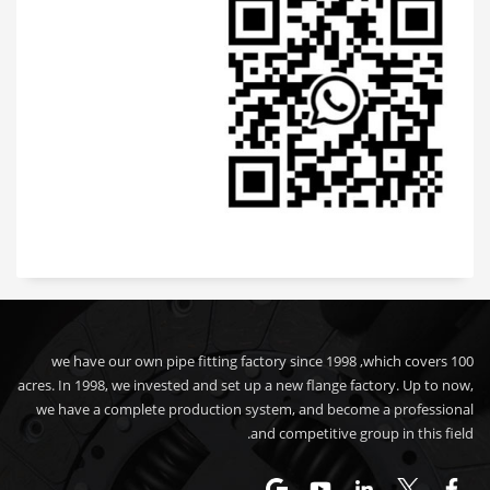
we have our own pipe fitting factory since 1998 ,which covers 100
acres. In 1998, we invested and set up a new flange factory. Up to now,
we have a complete production system, and become a professional
and competitive group in this field.