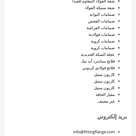
شفة الفولاذ المقاوم للصدأ
شفة سبيكة الفولاذ
صمامات البوابة
صمامات الفحص
صمامات الفراشة
صمامات فولاذية
صمامات كروية
صمامات كروية
عجلة السكة الحديدية
فلانج ستاندرد آند تيك
فلانج فولاذي كربوني
كاربون ستيل
كاربون ستيل
كاربون ستيل
معيار الحافة
غير مصنف
بريد إلكتروني
info@fittingflange.com