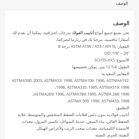
الوصف
الوصف
نحن نصنع جميع أنواع
أنابيب الفولاذ
بدرجات احترافية، يمكننا أن نقدم لك
أسعارا تنافسية، مرحبا بك في زيارتنا لشركتنا،
المعيار: ASTM A106 / A53 / API 5L درجة B
OD: 1/8″ – 24″
الأسبوع: SCH5S-XXS
الطول: 5.8-12 متر، يمكن تخصيصها
المعايير التنفيذية:
ASTMA500: 2003، ASTMA53: 1998، ASTMA106: 1996، ASTMAA192:
1996، ASTMA335: 1995، ASTMA519: 1996،
ASTMA269: 1996، ASTMA789: 1995، ASTMA 268: 1996،
ASTMA 500: 1996، ASTMA53: 1998،
التطبيق:
أنابيب فولاذية بدون دلس لغلايات الضغط المنخفض والمتوسط، غلاية
الضغط العالي، بناء السفن، خدمة السوائل، تكسير البترول، معدات
الأسمدة الكيميائية، معدات سحب الزيت ولأغراض الهيكل.
التعبئة: الحزم، التعبئة