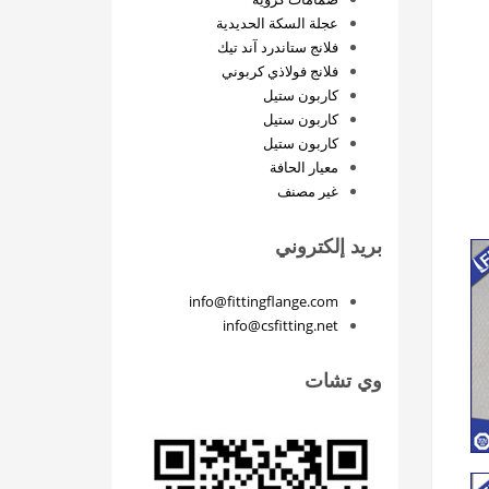
عجلة السكة الحديدية
فلانج ستاندرد آند تيك
فلانج فولاذي كربوني
كاربون ستيل
كاربون ستيل
كاربون ستيل
معيار الحافة
غير مصنف
بريد إلكتروني
info@fittingflange.com
info@csfitting.net
وي تشات