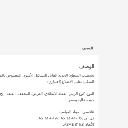
الوصف
الوصف
تشطيب السطح: الحديد القابل للتشكيل الأسود، المغموس بالما
الشكل: تقليل الأضلاع (اختياري).
النوع: كوع الرمي، نقطة الانطلاق، العرض، المخفف، القبعة، إلخ.
جودة عالية وسعر
تنافسي المواد القياسية
في أمريكا: ASTM A-197، ASTM A47
الأبعاد: ASME B16.3،