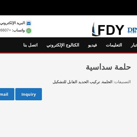
البريد الإلكتروني:
واتساب:
+8615801556607
بار
التعليمات
فيديو
الكتالوج الإلكتروني
اتصل بنا
حلمة سداسية
التصنيفات:
الحلمة
,
تركيب الحديد القابل للتشكيل
mail
Inquiry