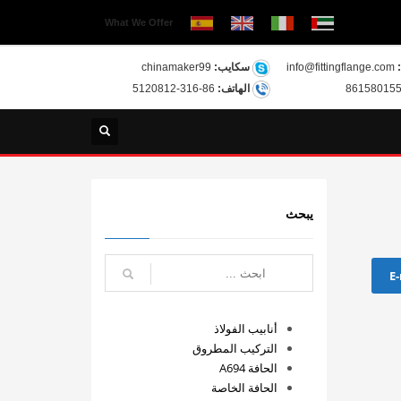
What We Offer
info@fittingflange.com
سكايب:
chinamaker99
الهاتف:
86-316-5120812
يبحث
E-
أنابيب الفولاذ
التركيب المطروق
الحافة A694
الحافة الخاصة