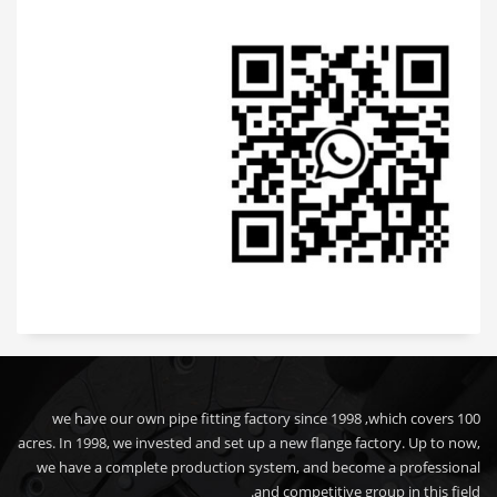
we have our own pipe fitting factory since 1998 ,which covers 100
acres. In 1998, we invested and set up a new flange factory. Up to now,
we have a complete production system, and become a professional
and competitive group in this field.