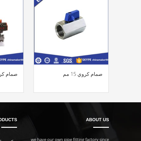
صمام كروي 15 مم
صمام كر
ODUCTS
ABOUT US
we have our own pipe fitting factory since