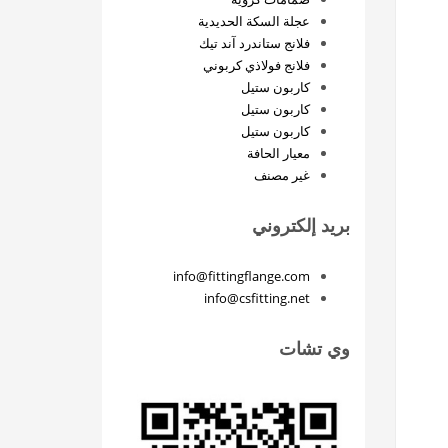
عجلة السكة الحديدية
فلانج ستاندرد آند تيك
فلانج فولاذي كربوني
كاربون ستيل
كاربون ستيل
كاربون ستيل
معيار الحافة
غير مصنف
بريد إلكتروني
info@fittingflange.com
info@csfitting.net
وي تشات