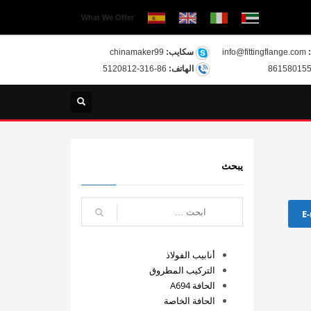
What We Offer
info@fittingflange.com
سكايب:
chinamaker99
الهاتف:
86-316-5120812
يبحث
E-
أنابيب الفولاذ
التركيب المطروق
الحافة A694
الحافة الخاصة