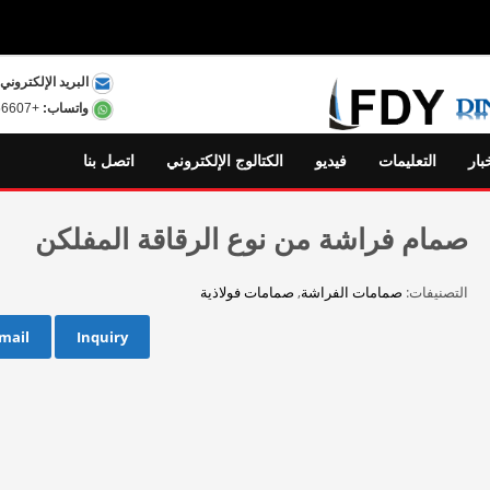
البريد الإلكتروني:
واتساب:
+8615801556607
بار
التعليمات
فيديو
الكتالوج الإلكتروني
اتصل بنا
صمام فراشة من نوع الرقاقة المفلكن
التصنيفات:
صمامات الفراشة
,
صمامات فولاذية
mail
Inquiry