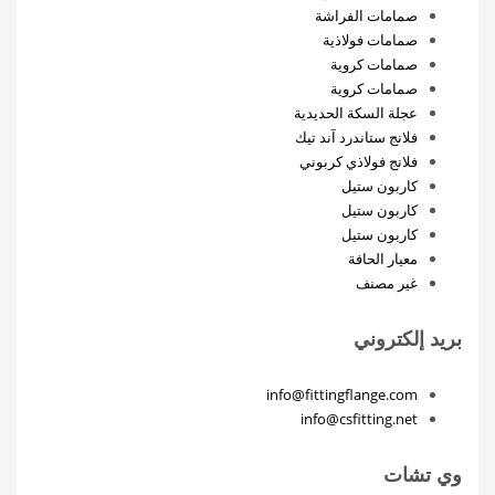
صمامات الفراشة
صمامات فولاذية
صمامات كروية
صمامات كروية
عجلة السكة الحديدية
فلانج ستاندرد آند تيك
فلانج فولاذي كربوني
كاربون ستيل
كاربون ستيل
كاربون ستيل
معيار الحافة
غير مصنف
بريد إلكتروني
info@fittingflange.com
info@csfitting.net
وي تشات