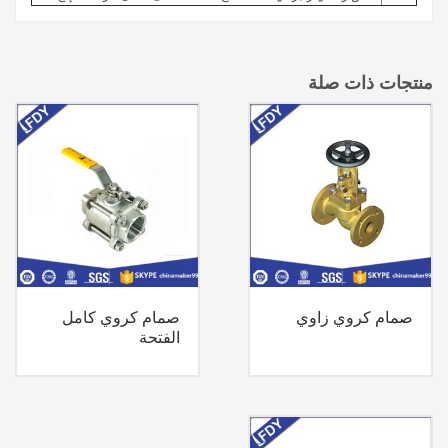
منتجات ذات صلة
صمام كروي زاوي
صمام كروي كامل
الفتحة