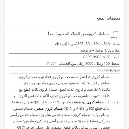
معلومات المنتج
اسم
صمامات كروية من الفولاذ المقاوم للصدأ
المنتج
مادة
A105، 304، 304L، 316، وما إلى ذلك
مقاس
1/2 بوصة – 2 بوصة
خيط
BSPT BSPP NPT
ضغط
150 رطل، 1000 رطل من الخشب، PN64
شهادة
CE، ISO
صمام كروي قطعة واحدة، صمام كروي قطعتين، صمام كروي
قطعتين للاستخدام الخفيف، صمام كروي قطعتين من نوع
DIN3202، صمام كروي ثلاث قطع، صمام كروي ثلاث قطع مع
قاعدة تثبيت مباشرة، صمام كروي ثلاثي الاتجاهات (من النوع L و
يكتب
T)،
صمام كروي ذو شفة
قطعتين (JIS، ANSI، DIN)؛ صمام ذو شفة
ثلاث قطع (JIS و ANISI و DIN)؛
صمام كروي صغير
، صمام صنبور،
صمام بوابة؛ صمام كروي؛ صمام فحص متأرجح؛ صمام فحص رأسي
زنبركي قطعة واحدة؛ صمام فحص رأسي زنبركي قطعتين؛ صمام
فحص رأسي زنبركي ثلاث قطع؛ مصفاة على شكل حرف Y؛ إلخ.