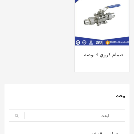
صمام كروي 4 بوصة
يبحث