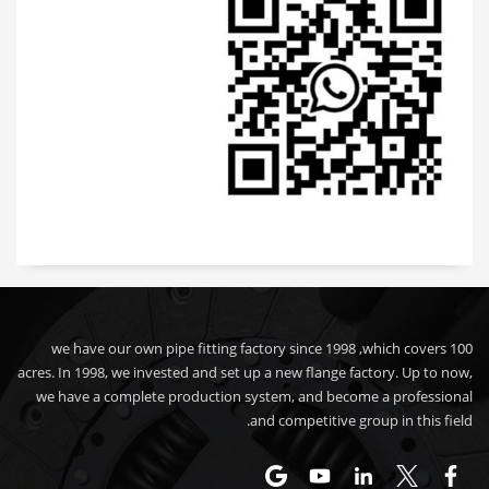
we have our own pipe fitting factory since 1998 ,which covers 100
acres. In 1998, we invested and set up a new flange factory. Up to now,
we have a complete production system, and become a professional
and competitive group in this field.