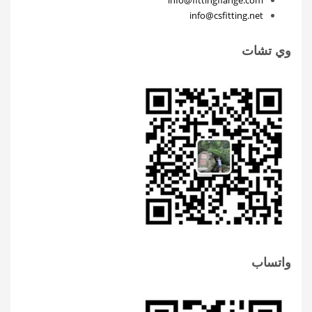
info@fittingflange.com
info@csfitting.net
وي تشات
واتساب