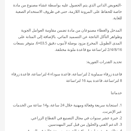
-التعويض الذاتي الذي يتم الحصول عليه بواسطة غشاء مصنوع من مادة
خاصة للحفاظ على المرونة اللازمة، حتى في ظروف الاستخدام الصعبة
للغاية.
المدخل والغطاء مصنوعان من مادة تضمن مقاومة العوامل الجوية
وظواهر التآكل الناتجة عن التسميد المائي، بالإضافة إلى المتانة على
المدى الطويل. المخرج مزود بوصلة لأنبوب دقيق 03.5×6. متوفر بسعات
2/4/8/16 لتر/ساعة مع قاعدة ملونة مختلفة.
تحديد القدرات الفورية:
قاعدة زرقاء سماوية 2 لتر/ساعة، قاعدة سوداء 4 لتر/ساعة، قاعدة زرقاء
8 لتر/ساعة، قاعدة بنية 16 لتر/ساعة
خدماتنا
1. استجابة سريعة وفعالة ومهنية خلال 24 ساعة، و14 ساعة من الخدمات
عبر الإنترنت.
2. خبرة عشر سنوات في مجال التصنيع في القطاع الزراعي.
3. الدعم الفني والحلول من قبل كبير المهندسين.
4. نظام وفريق صارم لمراقبة الجودة، وسمعة عالية في السوق.