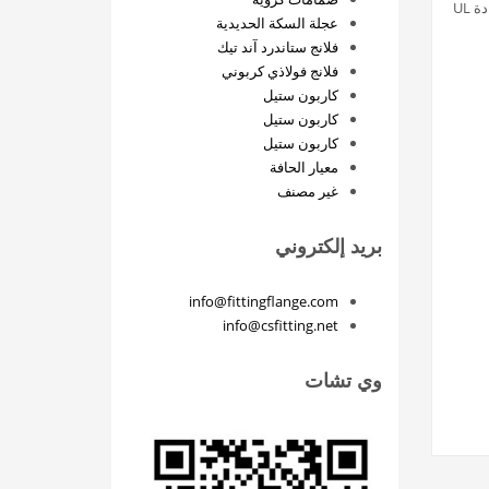
بفضل الجودة العالية والكفاءة العالية، حصلنا على شهادة ISO9001:2000 وشهادة ISO14001 وشهادة WRAS من إنجلترا وشهادة GOST من روسيا وشهادة UL
عجلة السكة الحديدية
فلانج ستاندرد آند تيك
فلانج فولاذي كربوني
كاربون ستيل
كاربون ستيل
كاربون ستيل
معيار الحافة
غير مصنف
بريد إلكتروني
info@fittingflange.com
info@csfitting.net
وي تشات