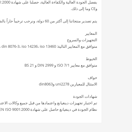
وCE وما إلى ذلك.
يتم تصدير منتجاتنا إلى أكثر من 60 دولة، ونرحب ترحيباً حاراً بالشركاء في جميع أنحاء العالم.
المعايير
التجهيزات والسروج
متوافق مع المعايير التالية: uni 9561، uni 9562، din 8076-3، iso 14236، iso 13460
الخيوط
متوافق مع معايير ISO 7/1 و DIN 2999 و BS 21
حواف
الامتثال للمعيارين uni2278 وdin8063
شهادات الجودة
تم اختبار تجهيزات دينغيانغ واعتمادها من قبل جميع وكالات الاعتما
نظام الجودة في دينغيانغ حاصل على شهادة UNI EN ISO 9001:2000