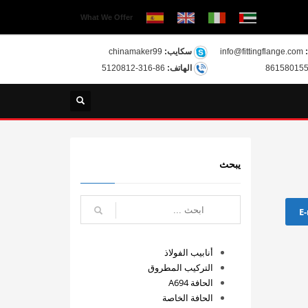
What We Offer
info@fittingflange.com
سكايب:
chinamaker99
الهاتف:
86-316-5120812
يبحث
E-
أنابيب الفولاذ
التركيب المطروق
الحافة A694
الحافة الخاصة