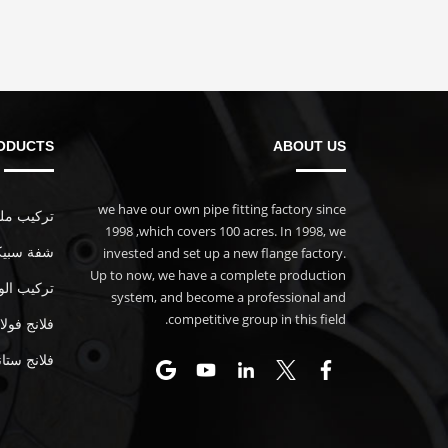
ODUCTS
ABOUT US
we have our own pipe fitting factory since
تركيب ملولب
1998 ,which covers 100 acres. In 1998, we
invested and set up a new flange factory.
شفة سبيكة
Up to now, we have a complete production
تركيب الو
system, and become a professional and
competitive group in this field.
فلانج فول
فلانج ستان