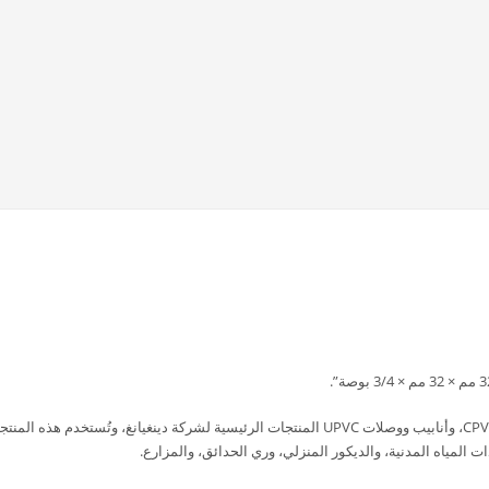
تُعدّ أنابيب ووصلات PPR، ووصلات ضغط PP، وأنابيب ووصلات CPVC، وأنابيب ووصلات UPVC المنتجات الرئيسية لشركة دينغيانغ، وتُستخدم هذه ال
لمياه المدنية، والديكور المنزلي، وري الحدائق، والمزارع.