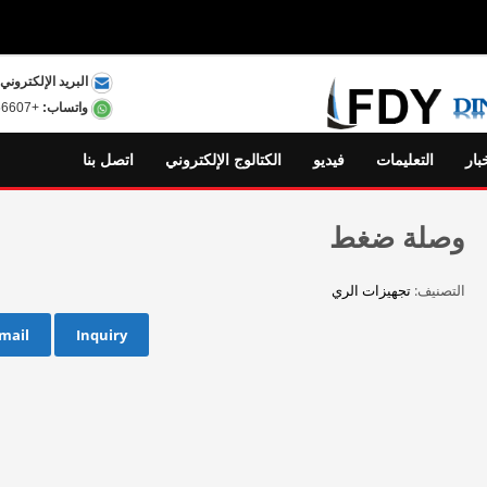
البريد الإلكتروني:
واتساب:
+8615801556607
بار
التعليمات
فيديو
الكتالوج الإلكتروني
اتصل بنا
وصلة ضغط
التصنيف:
تجهيزات الري
mail
Inquiry