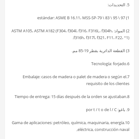
5. التحديدات:
1) estándar: ASME B 16.11، MSS-SP-79 \ 83 \ 95 \ 97
2) المواد: ASTM A105، ASTM A182 (F304، f304l، f316، F316L، f304h،
f316h، f317l، f321، F11، F22، °1).
3) القطعة الدائرية بقطر 19-85 مم.
6.Tecnología: forjado
7.Embalaje: casos de madera o palet de madera o según el
requisito de los clientes
8.Tiempo de entrega: 15 días después de la orden se ajustaban
9. باغو: por t / t o de l / C
10.Gama de aplicaciones: petróleo, química, maquinaria, energía
eléctrica, construcción naval,