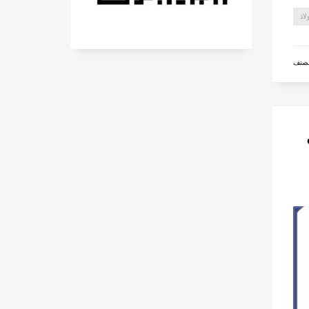
لاذ
مصنف