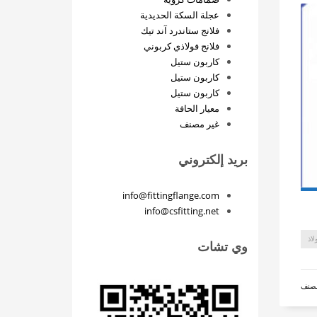
عجلة السكة الحديدية
فلانج ستاندرد آند تيك
فلانج فولاذي كربوني
كاربون ستيل
كاربون ستيل
كاربون ستيل
معيار الحافة
غير مصنف
بريد إلكتروني
info@fittingflange.com
info@csfitting.net
لاذ
وي تشات
مصنف