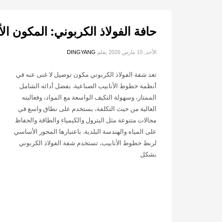
حافة الفولاذ الكربوني: المكون ا
الأحد, 15 مارس 2026
بقلم
DINGYANG
تعد شفة الفولاذ الكربوني مكون توصيل لا غنى عنه في
أنظمة خطوط الأنابيب الصناعية. بفضل أدائه الشامل
الممتاز، وسهولة التكيف الواسعة مع المواد، وفعاليته
العالية من حيث التكلفة، يستخدم على نطاق واسع في
مجالات متنوعة مثل البترول والكيمياء والطاقة والحفاظ
على المياه والهندسة البلدية. باعتبارها المحور الأساسي
لربط خطوط الأنابيب، تستخدم شفة الفولاذ الكربوني
بشكل