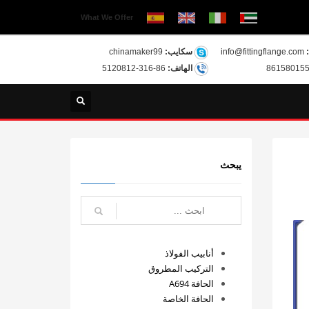
What We Offer
info@fittingflange.com
سكايب:
chinamaker99
الهاتف:
86-316-5120812
يبحث
أنابيب الفولاذ
التركيب المطروق
الحافة A694
الحافة الخاصة