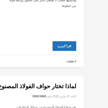
وقابليتها للصدأ. لا يقتصر الأمر على تحقيق روابط قوية
بين خطوط
اقرأ المزيد
لا تعليقات
لماذا تختار حواف الفولاذ المصنوع 
الأحد, 15 مارس 2026
بقلم
DINGYANG
تعد شفايا الفولاذ المصنوع من سبائك المكونات