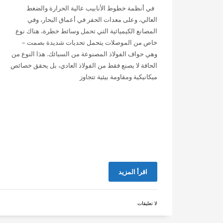
في أنظمة خطوط الأنابيب عالية الحرارة والضغط
العالي، وعلى معدات الحفر في أعماق البحار، وفي
المصانع الكيميائية التي تحمل وسائط خطرة، هناك نوع
خاص من الموصلات يتحمل تحديات شديدة بصمت –
وهي حواف الفولاذ المصنوعة من السبائك. هذا النوع من
الحافة لا يصنع فقط من الفولاذ العادي، بل يحقق خصائص
ميكانيكية ومقاومة بيئية تتجاوز
اقرأ المزيد
لا تعليقات