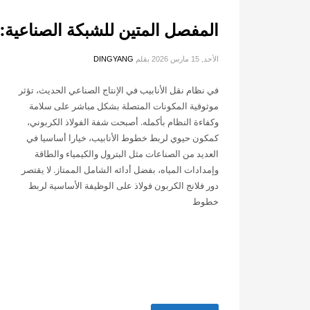
المفصل المتين للشبكة الصناعية: 
الأحد, 15 مارس 2026
بقلم
DINGYANG
في نظام نقل الأنابيب في الإنتاج الصناعي الحديث، تؤثر
موثوقية المكونات المتصلة بشكل مباشر على سلامة
وكفاءة النظام بأكمله. أصبحت شفة الفولاذ الكربوني،
كمكون حيوي لربط خطوط الأنابيب، خيارا أساسيا في
العديد من الصناعات مثل البترول والكيمياء والطاقة
وإمدادات المياه، بفضل أدائه الشامل الممتاز. لا يقتصر
دور فلانج الكربون فولاذ على الوظيفة الأساسية لربط
خطوط