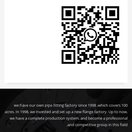
we have our own pipe fitting factory since 1998 ,which covers 100
acres. In 1998, we invested and set up a new flange factory. Up to now,
we have a complete production system, and become a professional
and competitive group in this field.