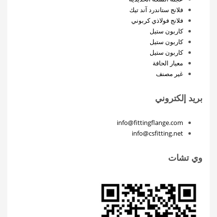
فلانج ستاندرد آند تيك
فلانج فولاذي كربوني
كاربون ستيل
كاربون ستيل
كاربون ستيل
معيار الحافة
غير مصنف
بريد إلكتروني
info@fittingflange.com
info@csfitting.net
وي تشات