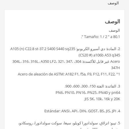
الوصف
الوصف
الوصف
1.Tamaño: 1 / 2 ” a 80 ”.
2. المادة: دي أسيرو الكربونو: A105 (n) C22.8 st-37.2 S400 S440 sq235
(CS20 #) a106b A53 q345
Acero غير قابل للأكسدة: 304، 304L، 316، 316L، A350 LF2، 321، 347،
347H
Acero de aleación de ASTM: A182 F1, f5a, F9, F12, F11, F22, °1
3. القائدة: الفئة 150، 300، 600، 900.
PN6، PN10، PN16، PN25، PN40 y pn64
JIS 5K، 10k، 16k y 20K
4. Estándar: ANSI، API، DIN، GOST، BS، JIS، JPI
5. تيبو: انزلاق، سولدادورا كويلو، سيغا، سوكت سولدادورا، روسكادو،